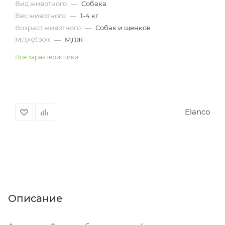
Вид животного
—
Собака
Вес животного
—
1-4 кг
Возраст животного
—
Собак и щенков
МДЖ/СХЖ
—
МДЖ
Все характеристики
Elanco
Описание