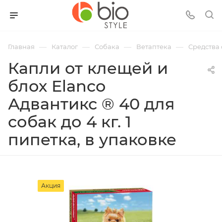
—
—
—
—
Главная
Каталог
Собака
Ветаптека
Средства 
Капли от клещей и
блох Elanco
Адвантикс ® 40 для
собак до 4 кг. 1
пипетка, в упаковке
Акция