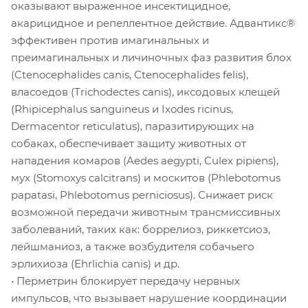
оказывают выраженное инсектицидное,
акарицидное и репеллентное действие. Адвантикс®
эффективен против имагинальных и
преимагинальных и личиночных фаз развития блох
(Ctenocephalides canis, Ctenocephalides felis),
власоедов (Trichodectes canis), иксодовых клещей
(Rhipicephalus sanguineus и Ixodes ricinus,
Dermacentor reticulatus), паразитирующих на
собаках, обеспечивает защиту животных от
нападения комаров (Aedes aegypti, Culex pipiens),
мух (Stomoxys calcitrans) и москитов (Phlebotomus
papatasi, Phlebotomus perniciosus). Снижает риск
возможной передачи животным трансмиссивных
заболеваний, таких как: боррелиоз, риккетсиоз,
лейшманиоз, а также возбудителя собачьего
эрлихиоза (Ehrlichia canis) и др.
• Перметрин блокирует передачу нервных
импульсов, что вызывает нарушение координации