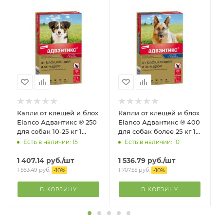
Капли от клещей и блох
Капли от клещей и блох
Elanco Адвантикс ® 250
Elanco Адвантикс ® 400
для собак 10-25 кг 1
для собак более 25 кг 1
пипетка, в упаковке
пипетка, в упаковке
Есть в наличии: 15
Есть в наличии: 10
1 407.14
руб.
/шт
1 536.79
руб.
/шт
1 563.49
руб.
1 707.55
руб.
-
10
%
-
10
%
В КОРЗИНУ
В КОРЗИНУ