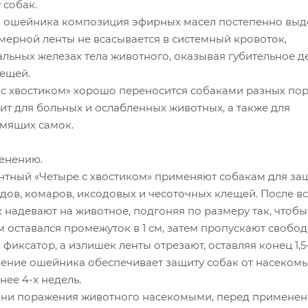
 собак.
в ошейника композиция эфирных масел постепенно выде
мерной ленты не всасывается в системный кровоток,
альных железах тела животного, оказывая губительное д
лещей.
с хвостиком» хорошо переносится собаками разных пор
ит для больных и ослабленных животных, а также для
мящих самок.
енению.
тный «Четыре с хвостиком» применяют собакам для за
едов, комаров, иксодовых и чесоточных клещей. После в
 надевают на животное, подгоняя по размеру так, чтоб
 оставался промежуток в 1 см, затем пропускают свобо
фиксатор, а излишек ленты отрезают, оставляя конец 1,5-
ние ошейника обеспечивает защиту собак от насекомых
нее 4-х недель.
ени поражения животного насекомыми, перед примене