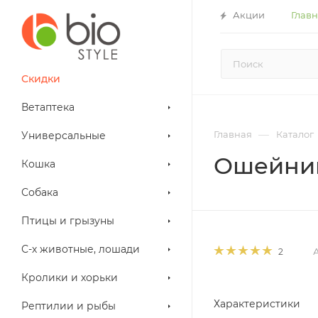
Акции
Глав
Скидки
Ветаптека
—
Главная
Каталог
Универсальные
Ошейник
Кошка
Собака
Птицы и грызуны
С-х животные, лошади
2
Кролики и хорьки
Характеристики
Рептилии и рыбы