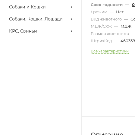
Срок годности
—
0
Собаки и Кошки
t режим
—
Нет
Собаки, Кошки, Лошади
Вид животного
—
С
МДЖ/СХЖ
—
МДЖ
КРС, Свиньи
Размер животного
ШтрихКод
—
460358
Все характеристики
Описание