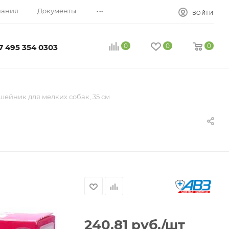
...
пания
Документы
ВОЙТИ
0
0
0
7 495 354 0303
шейник для мелких собак, 35 см
240.81
руб.
/шт