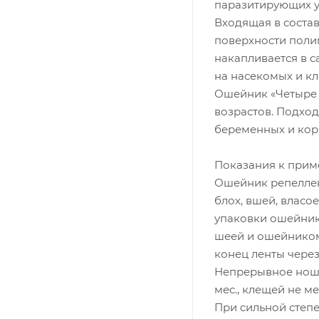
паразитирующих у
Входящая в соста
поверхности поли
накапливается в с
на насекомых и к
Ошейник «Четыре 
возрастов. Подход
беременных и кор
Показания к прим
Ошейник репеллен
блох, вшей, власо
упаковки ошейник
шеей и ошейником
конец ленты через 
Непрерывное ноше
мес., клещей не ме
При сильной степ