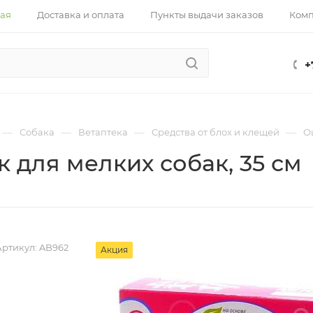
ная
Доставка и оплата
Пункты выдачи заказов
Ком
+
—
—
—
—
Собака
Ветаптека
Средства от блох и клещей
О
 для мелких собак, 35 см
Артикул:
AB962
Акция