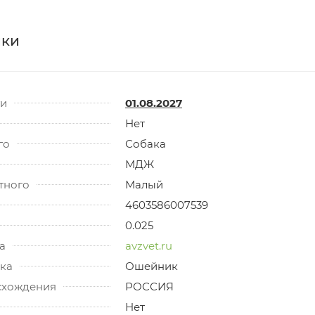
ики
ти
01.08.2027
Нет
го
Собака
МДЖ
тного
Малый
4603586007539
0.025
а
avzvet.ru
ка
Ошейник
схождения
РОССИЯ
Нет