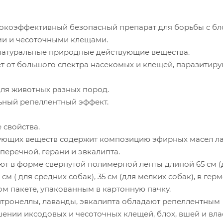
коэффективный безопасный препарат для борьбы с бл
и и чесоточными клещами.
натуральные природные действующие вещества.
 от большого спектра насекомых и клещей, паразитир
ля животных разных пород.
ьный репеллентный эффект.
 свойства.
вующих веществ содержит композицию эфирных масел л
перечной, герани и эвкалипта.
т в форме свернутой полимерной ленты длиной 65 см (
 см ( для средних собак), 35 см (для мелких собак), в гер
м пакете, упакованным в картонную пачку.
тронеллы, лаванды, эвкалипта обладают репеллентным
ении иксодовых и чесоточных клещей, блох, вшей и вла