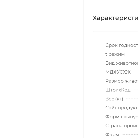
Характерист
Срок годнос
t режим
Вид животно
МДЖ/СХЖ
Размер живо
ШтрихКод
Вес (кг)
Сайт продукт
Форма выпус
Страна прои
Фарм