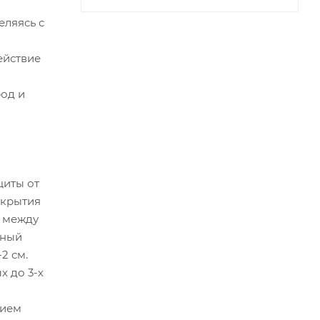
ляясь с
ействие
од и
щиты от
скрытия
ы между
дный
2 см.
 до 3-х
нием