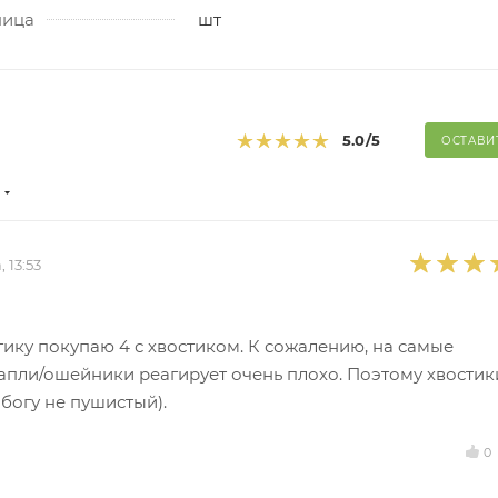
ница
шт
5.0
/5
ОСТАВИ
, 13:53
ику покупаю 4 с хвостиком. К сожалению, на самые
пли/ошейники реагирует очень плохо. Поэтому хвостик
 богу не пушистый).
0