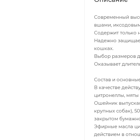
Современный высо
вшами, иксодовым
Содержит только 
Надежно защищает
кошках.
Выбор размеров д
Оказывает длител
Состав и основные
В качестве дейст
цитронеллы, мяты 
Ошейник выпускаю
крупных собак), 50
закрытом бумажно
Эфирные масла ци
действием в отнош