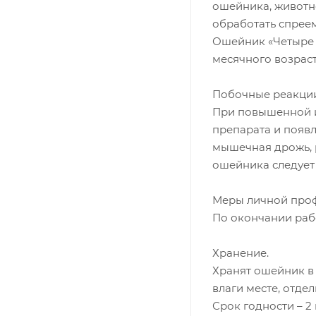
ошейника, животн
обработать спреем
Ошейник «Четыре 
месячного возраст
Побочные реакции
При повышенной и
препарата и появ
мышечная дрожь, 
ошейника следует 
Меры личной проф
По окончании раб
Хранение.
Хранят ошейник в
влаги месте, отде
Срок годности – 2