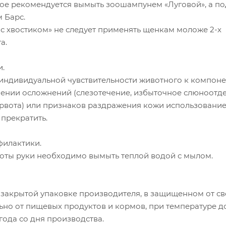
ое рекомендуется вымыть зоошампунем «Луговой», а по
 Барс.
с хвостиком» не следует применять щенкам моложе 2-х
а.
.
ндивидуальной чувствительности животного к компон
лении осложнений (слезотечение, избыточное слюноотде
рвота) или признаков раздражения кожи использовани
прекратить.
илактики.
оты руки необходимо вымыть теплой водой с мылом.
 закрытой упаковке производителя, в защищенном от св
льно от пищевых продуктов и кормов, при температуре до
 года со дня производства.