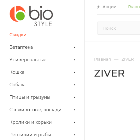
Акции
Глав
Скидки
Ветаптека
—
Главная
ZIVER
Универсальные
ZIVER
Кошка
Собака
Птицы и грызуны
С-х животные, лошади
Кролики и хорьки
Рептилии и рыбы