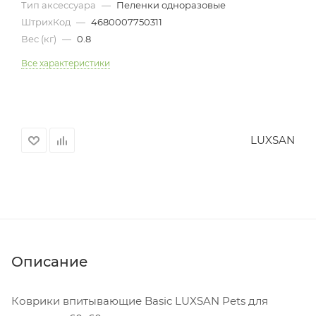
Тип аксессуара
—
Пеленки одноразовые
ШтрихКод
—
4680007750311
Вес (кг)
—
0.8
Все характеристики
LUXSAN
Описание
Коврики впитывающие Basic LUXSAN Pets для