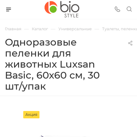
—
—
—
Главная
Каталог
Универсальные
Туалеты, пеленк
Одноразовые
пеленки для
животных Luxsan
Basic, 60х60 см, 30
шт/упак
Акция